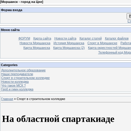
[
Моршанск - город на Цне
]
Форма входа
В
Ст
Меню сайта
ФОРУМ
Карта сайта
Новости сайта
Каталог статей
Каталог файлов
Новости Моршанска
История Моршанска
Спорт в Моршанске
Работа
Карта Моршанска
Карта Моршанска (2)
Карта окрестностей Моршан
Телефонный код Мор
Categories
Дополнительное образование
Наши преподаватели
Спорт в строительном колледже
Новости колледжа
Что такое МСК ?
Герб и гимн колледжа
Главная
»
Спорт в строительном колледже
На областной спартакиаде