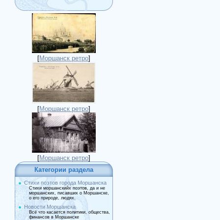
[
Моршанск ретро
]
[
Моршанск ретро
]
[
Моршанск ретро
]
Категории раздела
Стихи поэтов города Моршанска
Стихи моршанскийх поэтов, да и не
моршанских, писавших о Моршанске,
о его природе, людях.
Новости Моршанска
Всё что касается политики, общества,
финансов в Моршанске