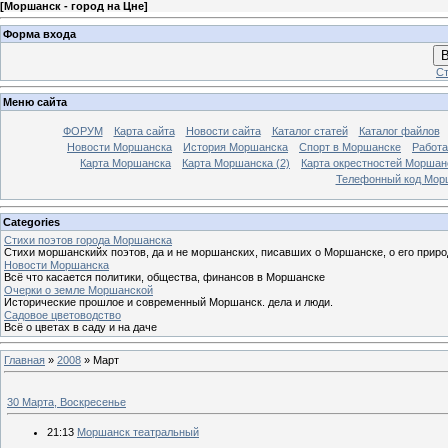
[
Моршанск - город на Цне
]
Форма входа
В
Ст
Меню сайта
ФОРУМ
Карта сайта
Новости сайта
Каталог статей
Каталог файлов
Новости Моршанска
История Моршанска
Спорт в Моршанске
Работа
Карта Моршанска
Карта Моршанска (2)
Карта окрестностей Моршан
Телефонный код Мор
Categories
Стихи поэтов города Моршанска
Стихи моршанскийх поэтов, да и не моршанских, писавших о Моршанске, о его приро
Новости Моршанска
Всё что касается политики, общества, финансов в Моршанске
Очерки о земле Моршанской
Исторические прошлое и современный Моршанск. дела и люди.
Садовое цветоводство
Всё о цветах в саду и на даче
Главная
»
2008
»
Март
30 Марта, Воскресенье
21:13
Моршанск театральный