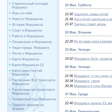
Строительный колледж
24 Мая, Суббота
Моршанск
Игры он-лайн
21:50
Защитить права детей
Новости Моршанска
21:49
Лето будет весёлым и и
21:47
Задачи ставит жизнь
История Моршанска
Спорт в Моршанске
20 Мая, Вторник
Работа в Моршанске
22:20
Из истории села Серпов
Объявления в Моршанске
Люди города. Моршанск
15 Мая, Четверг
Песня о Моршанске
15:02
Моршанск богат талант
Карта Моршанска
Карта Моршанска (2)
08 Мая, Четверг
Карта окрестностей
Моршанска
21:06
Моршанск, о тех годах 
Расписание Ж\Д транспорта
20:34
Моршанск, герои
Моршанска
20:26
Моршанск в годы Велик
Расписание автотранспорта
Моршанска
07 Мая, Среда
Телефонный код Моршанска
22:40
Моршанск начала ХХ век
Правила общения на
форуме
05 Мая, Понедельник