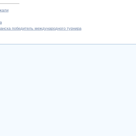
жали
а
анска победитель международного турнира