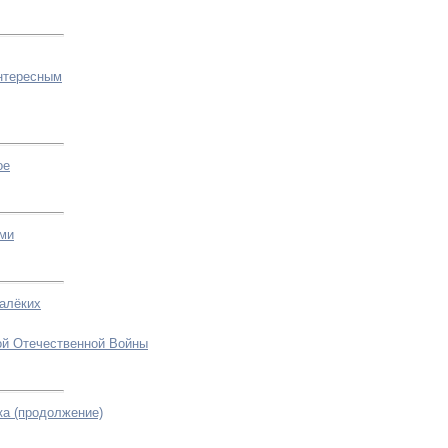
нтересным
ое
ами
далёких
ой Отечественной Войны
а (продолжение)