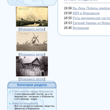
19:06
Вы День Победы прибли
19:00
КВН в Моршанске
18:55
Роты медицинская сестр
18:53
Евгений Аверин из Морш
18:45
Ветеранам
[
Моршанск ретро
]
[
Моршанск ретро
]
[
Моршанск ретро
]
Категории раздела
Стихи поэтов города Моршанска
Стихи моршанскийх поэтов, да и не
моршанских, писавших о Моршанске,
о его природе, людях.
Новости Моршанска
Всё что касается политики, общества,
финансов в Моршанске