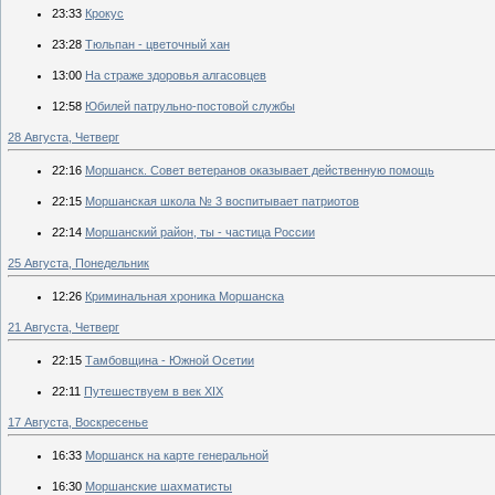
23:33
Крокус
23:28
Тюльпан - цветочный хан
13:00
На страже здоровья алгасовцев
12:58
Юбилей патрульно-постовой службы
28 Августа, Четверг
22:16
Моршанск. Совет ветеранов оказывает действенную помощь
22:15
Моршанская школа № 3 воспитывает патриотов
22:14
Моршанский район, ты - частица России
25 Августа, Понедельник
12:26
Криминальная хроника Моршанска
21 Августа, Четверг
22:15
Тамбовщина - Южной Осетии
22:11
Путешествуем в век ХIX
17 Августа, Воскресенье
16:33
Моршанск на карте генеральной
16:30
Моршанские шахматисты