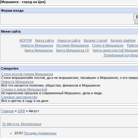
[
Моршанск - город на Цне
]
Форма входа
В
Ст
Меню сайта
ФОРУМ
Карта сайта
Новости сайта
Каталог статей
Каталог файлов
Новости Моршанска
История Моршанска
Спорт в Моршанске
Работа
Карта Моршанска
Карта Моршанска (2)
Карта окрестностей Моршан
Телефонный код Мор
Categories
Стихи поэтов города Моршанска
Стихи моршанскийх поэтов, да и не моршанских, писавших о Моршанске, о его приро
Новости Моршанска
Всё что касается политики, общества, финансов в Моршанске
Очерки о земле Моршанской
Исторические прошлое и современный Моршанск. дела и люди.
Садовое цветоводство
Всё о цветах в саду и на даче
Главная
»
2008
»
Август
31 Августа, Воскресенье
23:57
Посадка луковичных