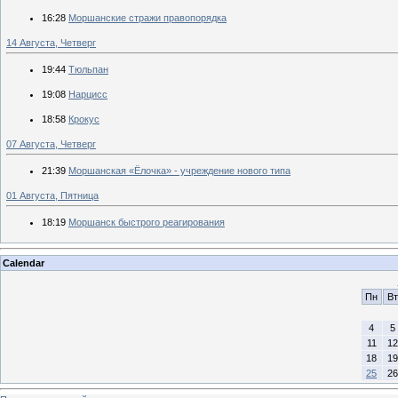
16:28
Моршанские стражи правопорядка
14 Августа, Четверг
19:44
Тюльпан
19:08
Нарцисс
18:58
Крокус
07 Августа, Четверг
21:39
Моршанская «Ёлочка» - учреждение нового типа
01 Августа, Пятница
18:19
Моршанск быстрого реагирования
Calendar
Пн
Вт
4
5
11
12
18
19
25
26