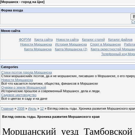
[
Моршанск - город на Цне
]
Форма входа
В
Ст
Меню сайта
ФОРУМ
Карта сайта
Новости сайта
Каталог статей
Каталог файлов
Новости Моршанска
История Моршанска
Спорт в Моршанске
Работа
Карта Моршанска
Карта Моршанска (2)
Карта окрестностей Моршан
Телефонный код Мор
Categories
Стихи поэтов города Моршанска
Стихи моршанскийх поэтов, да и не моршанских, писавших о Моршанске, о его приро
Новости Моршанска
Всё что касается политики, общества, финансов в Моршанске
Очерки о земле Моршанской
Исторические прошлое и современный Моршанск. дела и люди.
Садовое цветоводство
Всё о цветах в саду и на даче
Главная
»
2008
»
Июль
»
12
» Взгляд сквозь годы. Хроника развития Моршанского кра
Взгляд сквозь годы. Хроника развития Моршанского края
Моршанский уезд Тамбовской 