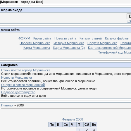
[
Моршанск - город на Цне
]
Форма входа
В
Ст
Меню сайта
ФОРУМ
Карта сайта
Новости сайта
Каталог статей
Каталог файлов
Новости Моршанска
История Моршанска
Спорт в Моршанске
Работа
Карта Моршанска
Карта Моршанска (2)
Карта окрестностей Моршан
Телефонный код Мор
Categories
Стихи поэтов города Моршанска
Стихи моршанскийх поэтов, да и не моршанских, писавших о Моршанске, о его приро
Новости Моршанска
Всё что касается политики, общества, финансов в Моршанске
Очерки о земле Моршанской
Исторические прошлое и современный Моршанск. дела и люди.
Садовое цветоводство
Всё о цветах в саду и на даче
Главная
»
2008
Февраль 2008
Пн
Вт
Ср
Чт
Пт
Сб
Вс
1
2
3