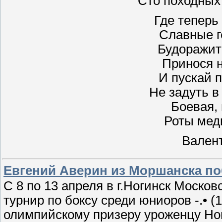
Сто походных
Где теперь
Славные г
Будоражит
Принося 
И пускай п
Не задуть в
Боевая, 
Роты мед
Вален
Евгений Аверин из Моршанска п
С 8 по 13 апреля в г.Ногинск Моск
турнир по боксу среди юниоров -.• (
олимпийскому призеру уроженцу Но