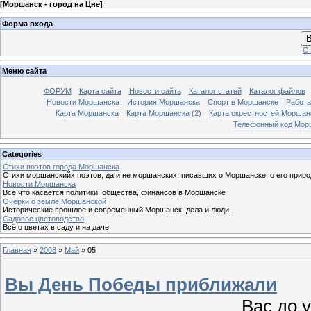
[
Моршанск - город на Цне
]
Форма входа
В
Ст
Меню сайта
ФОРУМ
Карта сайта
Новости сайта
Каталог статей
Каталог файлов
Новости Моршанска
История Моршанска
Спорт в Моршанске
Работа
Карта Моршанска
Карта Моршанска (2)
Карта окрестностей Моршан
Телефонный код Мор
Categories
Стихи поэтов города Моршанска
Стихи моршанскийх поэтов, да и не моршанских, писавших о Моршанске, о его приро
Новости Моршанска
Всё что касается политики, общества, финансов в Моршанске
Очерки о земле Моршанской
Исторические прошлое и современный Моршанск. дела и люди.
Садовое цветоводство
Всё о цветах в саду и на даче
Главная
»
2008
»
Май
»
05
Вы День Победы приближали
Вас до 