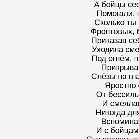
А бойцы се
Помогали, к
Сколько ты 
Фронтовых, 
Приказав се
Уходила сме
Под огнём, п
Прикрыва
Слёзы на гл
Яростно 
От бессиль
И смеялас
Никогда дл
Вспоминая
И с бойцам