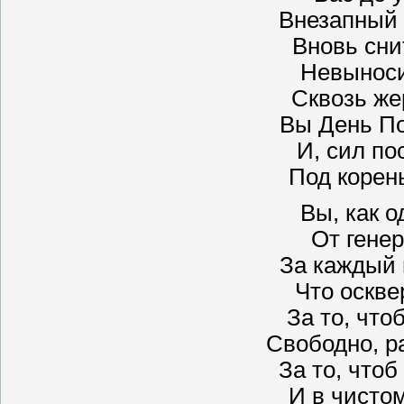
Внезапный
Вновь сни
Невынос
Сквозь же
Вы День П
И, сил по
Под корен
Вы, как о
От генер
За каждый 
Что оскве
За то, что
Свободно, ра
За то, чтоб
И в чистом