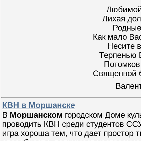
Любимой
Лихая дол
Родные
Как мало Ва
Несите в
Терпенью В
Потомков
Священной б
Вален
КВН в Моршанске
В
Моршанском
городском Доме кул
проводить КВН среди студентов ССУ
игра хороша тем, что дает простор т