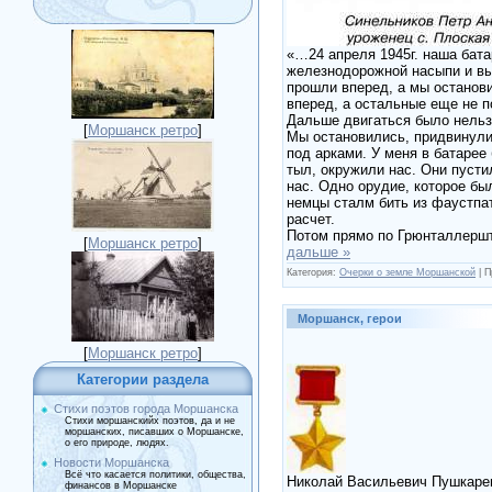
«…24 апреля 1945г. наша бат
железнодорожной насыпи и вы
прошли вперед, а мы останови
вперед, а остальные еще не 
Дальше двигаться было нельзя
[
Моршанск ретро
]
Мы остановились, придвинули 
под арками. У меня в батарее
тыл, окружили нас. Они пусти
нас. Одно орудие, которое бы
немцы сталм бить из фаустпат
расчет.
Потом прямо по Грюнталлерштр
[
Моршанск ретро
]
дальше »
Категория:
Очерки о земле Моршанской
|
П
Моршанск, герои
[
Моршанск ретро
]
Категории раздела
Стихи поэтов города Моршанска
Стихи моршанскийх поэтов, да и не
моршанских, писавших о Моршанске,
о его природе, людях.
Новости Моршанска
Всё что касается политики, общества,
Николай Васильевич Пушкаре
финансов в Моршанске