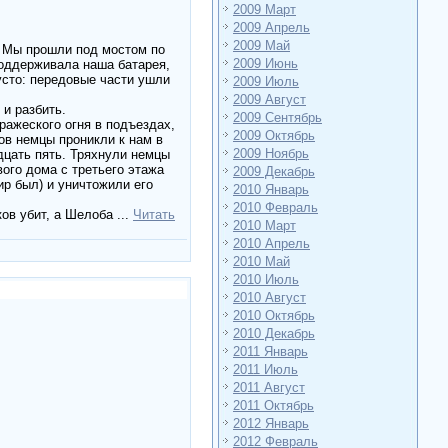
2009 Март
2009 Апрель
2009 Май
. Мы прошли под мостом по
2009 Июнь
оддерживала наша батарея,
усто: передовые части ушли
2009 Июль
2009 Август
и разбить.
2009 Сентябрь
ражеского огня в подъездах,
2009 Октябрь
ов немцы проникли к нам в
2009 Ноябрь
дцать пять. Тряхнули немцы
вого дома с третьего этажа
2009 Декабрь
р был) и уничтожили его
2010 Январь
2010 Февраль
ков убит, а Шелоба
...
Читать
2010 Март
2010 Апрель
2010 Май
2010 Июль
2010 Август
2010 Октябрь
2010 Декабрь
2011 Январь
2011 Июль
2011 Август
2011 Октябрь
2012 Январь
2012 Февраль