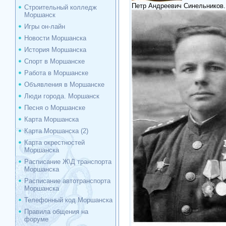
Петр Андреевич Синельников.
Строительный колледж
Моршанск
Игры он-лайн
Новости Моршанска
История Моршанска
Спорт в Моршанске
Работа в Моршанске
Объявления в Моршанске
Люди города. Моршанск
Песня о Моршанске
Карта Моршанска
Карта Моршанска (2)
Карта окрестностей
Моршанска
Расписание Ж\Д транспорта
Моршанска
Расписание автотранспорта
Моршанска
Телефонный код Моршанска
Правила общения на
форуме