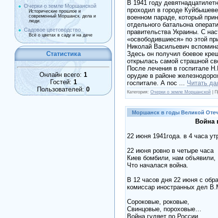
В 1941 году девятнадцатилет
Очерки о земле Моршанской
проходил в городе Куйбышеве,
Исторические прошлое и
военном параде, который при
современный Моршанск. дела и
люди.
отдельного батальона операт
Садовое цветоводство
правительства Украины. С нас
Всё о цветах в саду и на даче
«освободившиеся» по этой пр
Николай Васильевич вспоминае
Здесь он получил боевое крещ
Статистика
открылась самой страшной сво
После лечения в госпитале Н.
Онлайн всего:
1
орудие в районе железнодоро
Гостей:
1
госпитале. А пос
...
Читать да
Пользователей:
0
Категория:
Очерки о земле Моршанской
|
П
Моршанск в годы Великой Оте
Война в
22 июня 1941года. в 4 часа 
22 июня ровно в четыре часа
Киев бомбили, нам объявили,
Что началася война.
В 12 часов дня 22 июня с об
комиссар иностранных дел В.
Сороковые, роковые,
Свинцовые, пороховые…
Война гуляет по России.