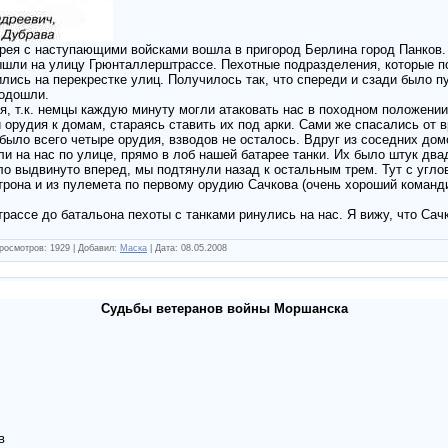
арея с наступающими войсками вошла в пригород Берлина город Панков
шли на улицу Грюнталлерштрассе. Пехотные подразделения, которые п
лись на перекрестке улиц. Получилось так, что спереди и сзади было п
подошли.
, т.к. немцы каждую минуту могли атаковать нас в походном положении 
орудия к домам, стараясь ставить их под арки. Сами же спасались от в
 было всего четыре орудия, взводов не осталось. Вдруг из соседних дом
ли на нас по улице, прямо в лоб нашей батарее танки. Их было штук два
ло выдвинуто вперед, мы подтянули назад к остальным трем. Тут с угло
рона и из пулемета по первому орудию Сачкова (очень хороший команди
ассе до батальона пехоты с танками ринулись на нас. Я вижу, что Сач
росмотров:
1929
|
Добавил:
Маска
|
Дата:
08.05.2008
Судьбы ветеранов войны Моршанска
в