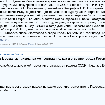
ний Н.В. Пушкарев был призван в армию и направлен служить в операти
 куда были эвакуировано правительство СССР. 7 ноября 1941г. Н.В. Пу
нимал маршал К.Е. Ворошилов. Дальнейшая биография Н.В. Пушкарева с
ивных войск НКВД задерживал дезертиров в городе Кутаиси, охранял чл
туплением немецких частей правительство и его имущество были отправ
ичине бойцы охраны влились в состав железнодорожных войск, отступав
т, что когда он вошел в Сталинград, то увидел страшную картину – все
ение, был ранен в ногу. «Именно тогда для меня, - вспоминает Николай 
ей стороной. И то, что я остался живым, было великое счастье!»
В. Пушкарев снова участвовал в оборонительных боях за Сталинград. К
жного вокзала, его повторно ранили. На лечении Пушкарев находился в
льше »
росмотров:
1787
|
Добавил:
Маска
|
Дата:
08.05.2008
чественной Войны
 Моршанск пришла так-же неожиданно, как и в другие города России..
утра войска фашистской Германии вторглись в пределы СССР. Началась 
ращением к советскому народу по радио выступил заместитель Председ
М. Молотов.