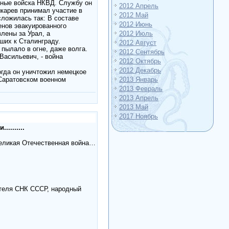
вные войска НКВД. Службу он
2012 Апрель
шкарев принимал участие в
2012 Май
ложилась так: В составе
2012 Июнь
енов эвакуированного
лены за Урал, а
2012 Июль
ших к Сталинграду.
2012 Август
 пылало в огне, даже волга.
2012 Сентябрь
Васильевич, - война
2012 Октябрь
2012 Декабрь
огда он уничтожил немецкое
 Саратовском военном
2013 Январь
2013 Февраль
2013 Апрель
2013 Май
2017 Ноябрь
........
Великая Отечественная война…
ателя СНК СССР, народный