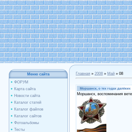
Главная
»
2008
»
Май
»
08
Меню сайта
ФОРУМ
Моршанск, о тех годах далёких
Карта сайта
Моршанск, воспоминания вет
Новости сайта
Каталог статей
Каталог файлов
Каталог сайтов
Фотоальбомы
Тесты