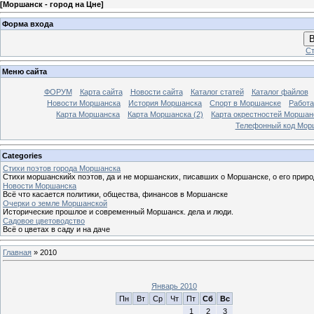
[
Моршанск - город на Цне
]
Форма входа
В
Ст
Меню сайта
ФОРУМ
Карта сайта
Новости сайта
Каталог статей
Каталог файлов
Новости Моршанска
История Моршанска
Спорт в Моршанске
Работа
Карта Моршанска
Карта Моршанска (2)
Карта окрестностей Моршан
Телефонный код Мор
Categories
Стихи поэтов города Моршанска
Стихи моршанскийх поэтов, да и не моршанских, писавших о Моршанске, о его приро
Новости Моршанска
Всё что касается политики, общества, финансов в Моршанске
Очерки о земле Моршанской
Исторические прошлое и современный Моршанск. дела и люди.
Садовое цветоводство
Всё о цветах в саду и на даче
Главная
»
2010
Январь 2010
Пн
Вт
Ср
Чт
Пт
Сб
Вс
1
2
3